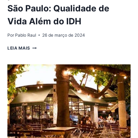
São Paulo: Qualidade de
Vida Além do IDH
Por
Pablo Raul
26 de março de 2024
AS
LEIA MAIS
10
MELHORES
CIDADES
PARA
MORAR
ATÉ
100
KM
DE
SÃO
PAULO:
QUALIDADE
DE
VIDA