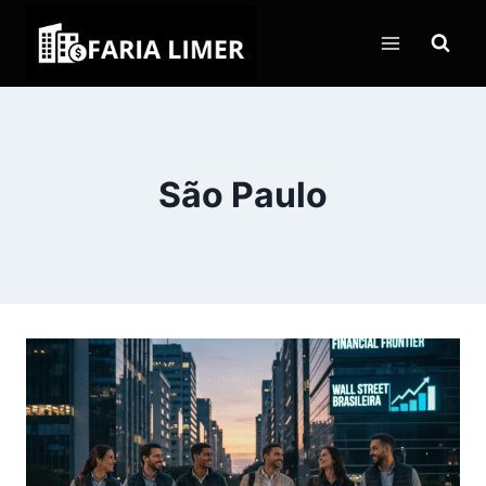
Pular
para
o
Conteúdo
São Paulo