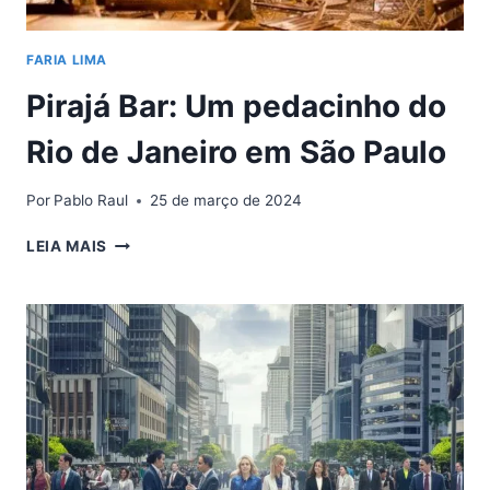
ALÉM
DO
FARIA LIMA
IDH
Pirajá Bar: Um pedacinho do
Rio de Janeiro em São Paulo
Por
Pablo Raul
25 de março de 2024
PIRAJÁ
LEIA MAIS
BAR:
UM
PEDACINHO
DO
RIO
DE
JANEIRO
EM
SÃO
PAULO