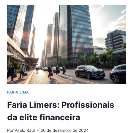
GERAÇÃO
DO
MERCADO:
QUEM
SÃO
OS
FARIA
LIMERS
E
COMO
ELES
REDEFINEM
WALL
STREET
BRASILEIRA
FARIA LIMA
Faria Limers: Profissionais
da elite financeira
Por
Pablo Raul
26 de dezembro de 2024