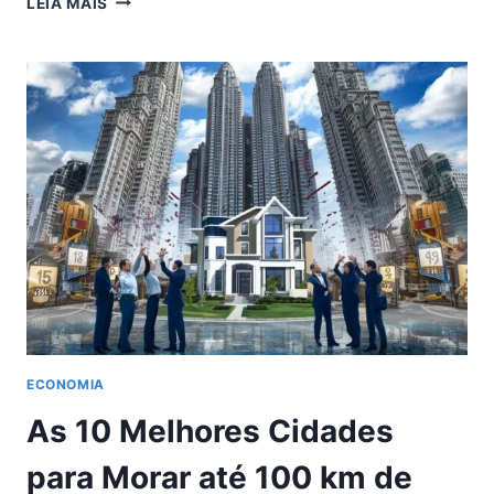
LEIA MAIS
FALA
EM
INSATISFAÇÃO
GENERALIZADA
COM
ENEL
SP
E
COBRA
AÇÕES
DE
AGÊNCIA
ECONOMIA
As 10 Melhores Cidades
para Morar até 100 km de