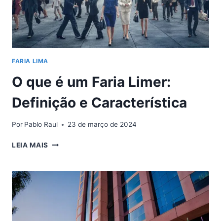
FARIA LIMA
O que é um Faria Limer:
Definição e Característica
Por
Pablo Raul
23 de março de 2024
O
LEIA MAIS
QUE
É
UM
FARIA
LIMER:
DEFINIÇÃO
E