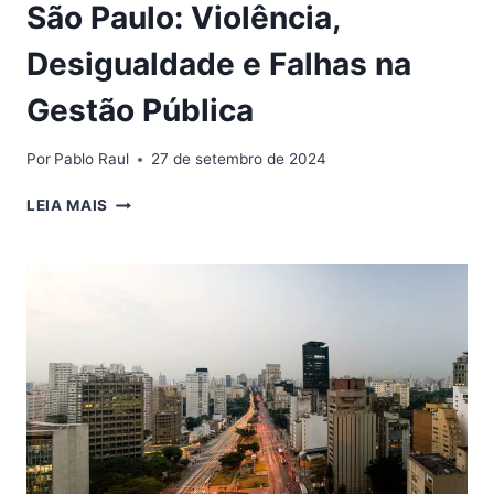
São Paulo: Violência,
Desigualdade e Falhas na
Gestão Pública
Por
Pablo Raul
27 de setembro de 2024
A
LEIA MAIS
SITUAÇÃO
CATASTRÓFICA
DE
SÃO
PAULO:
VIOLÊNCIA,
DESIGUALDADE
E
FALHAS
NA
GESTÃO
PÚBLICA