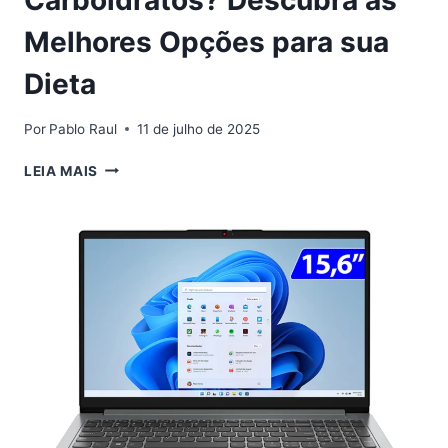
Carboidratos? Descubra as
Melhores Opções para sua
Dieta
Por
Pablo Raul
11 de julho de 2025
QUAL
LEIA MAIS
O
MELHOR
BLOQUEADOR
DE
CARBOIDRATOS?
DESCUBRA
AS
MELHORES
OPÇÕES
PARA
SUA
DIETA