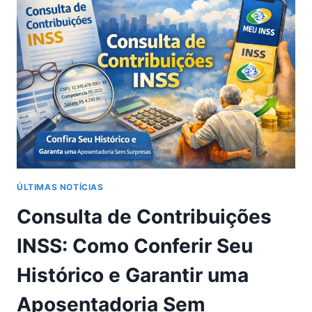
AO
VIVO
GRÁTIS:
PASSO
A
PASSO
COMPLETO
E
ATUALIZADO
ÚLTIMAS NOTÍCIAS
Consulta de Contribuições
INSS: Como Conferir Seu
Histórico e Garantir uma
Aposentadoria Sem