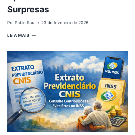
Surpresas
Por
Pablo Raul
23 de fevereiro de 2026
CONSULTA
LEIA MAIS
DE
CONTRIBUIÇÕES
INSS:
COMO
CONFERIR
SEU
HISTÓRICO
E
GARANTIR
UMA
APOSENTADORIA
SEM
SURPRESAS