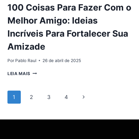
100 Coisas Para Fazer Com o
Melhor Amigo: Ideias
Incríveis Para Fortalecer Sua
Amizade
Por
Pablo Raul
26 de abril de 2025
100
LEIA MAIS
COISAS
PARA
FAZER
Navegação
Página
1
2
3
4
COM
O
da
Seguinte
MELHOR
AMIGO:
Página
IDEIAS
INCRÍVEIS
PARA