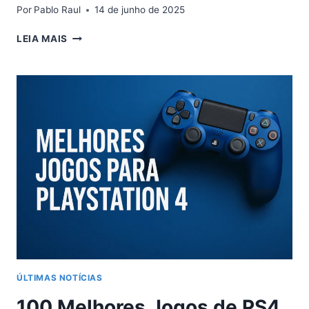
Por
Pablo Raul
14 de junho de 2025
BYD
LEIA MAIS
DOLPHIN
SUPERA
200
MIL
KM:
A
PROVA
DEFINITIVA
DE
DURABILIDADE
DO
ELÉTRICO
MAIS
QUERIDO
DO
BRASIL
ÚLTIMAS NOTÍCIAS
100 Melhores Jogos de PS4