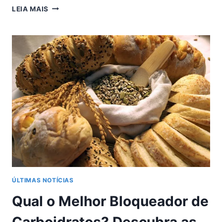
QUAL
LEIA MAIS
O
MELHOR
LADO
PARA
DORMIR
QUEM
TEM
REFLUXO?
ENTENDA
AS
MELHORES
POSIÇÕES
PARA
ALIVIAR
OS
SINTOMAS
ÚLTIMAS NOTÍCIAS
Qual o Melhor Bloqueador de