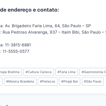
de endereço e contato:
a: Av. Brigadeiro Faria Lima, 64, São Paulo – SP
i: Rua Pedroso Alvarenga, 937 – Itaim Bibi, São Paulo –
ma: 11-3815-6881
bi: 11-5555-0577
hope Brahma
#
Cultura Carioca
#
Faria Lima
#
Gastronomia C
e
#
Música Brasileira
#
Petiscos
#
Pirajá Bar
#
São Paulo