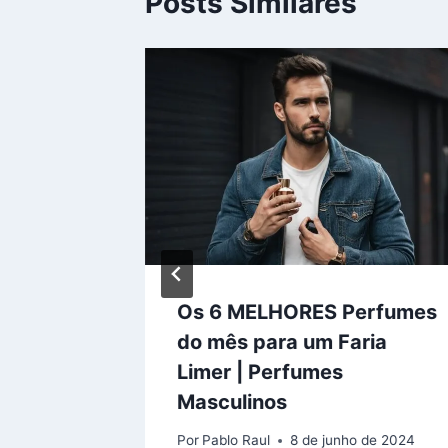
Posts Similares
imer:
Os 6 MELHORES Perfumes
rística
do mês para um Faria
Limer | Perfumes
o de 2024
Masculinos
Por
Pablo Raul
8 de junho de 2024