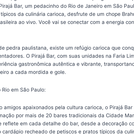
 Pirajá Bar, um pedacinho do Rio de Janeiro em São Pau
 típicos da culinária carioca, desfrute de um chope Bra
asileira ao vivo. Você vai se conectar com a energia con
e pedra paulistana, existe um refúgio carioca que conq
ntadores. O Pirajá Bar, com suas unidades na Faria Lima
iência gastronômica autêntica e vibrante, transportand
eiro a cada mordida e gole.
 Rio em São Paulo:
o amigos apaixonados pela cultura carioca, o Pirajá Ba
nação por mais de 20 bares tradicionais da Cidade Mar
se reflete em cada detalhe do bar, desde a decoração c
o cardápio recheado de petiscos e pratos típicos da culin