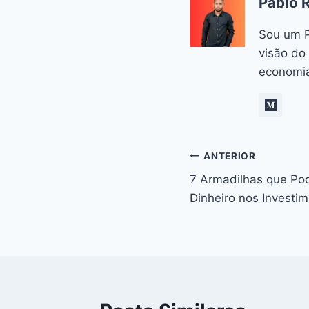
Pablo 
Sou um P
visão do
economia
Navegação
ANTERIOR
7 Armadilhas que Po
de
Dinheiro nos Investi
Post