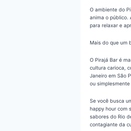
O ambiente do Pir
anima o público.
para relaxar e apr
Mais do que um b
O Pirajá Bar é m
cultura carioca,
Janeiro em São P
ou simplesmente 
Se você busca um
happy hour com se
sabores do Rio d
contagiante da cu