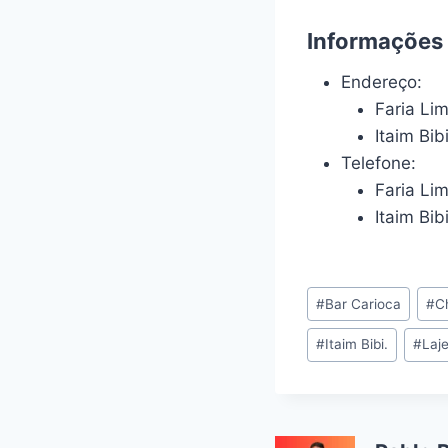
Informações 
Endereço:
Faria Lim
Itaim Bib
Telefone:
Faria Li
Itaim Bi
Tags
#
Bar Carioca
#
C
do
#
Itaim Bibi.
#
Laj
Post: