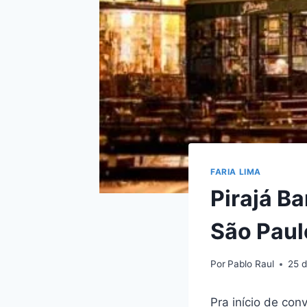
FARIA LIMA
Pirajá B
São Paul
Por
Pablo Raul
25 
Pra início de con