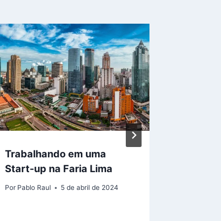
Trabalhando em uma
Blue Tr
Start-up na Faria Lima
Lima: 
Inesque
Por
Pablo Raul
5 de abril de 2024
Por
Pablo R