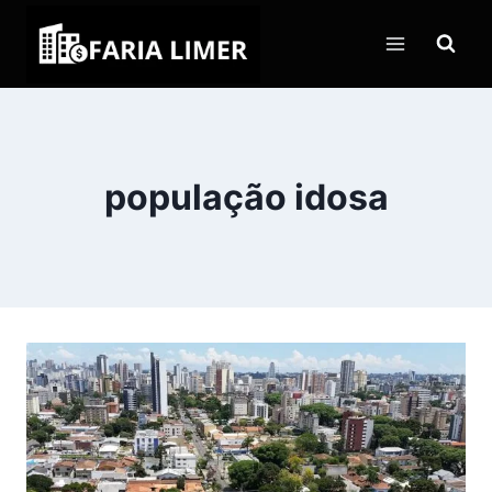
Pular
para
o
Conteúdo
população idosa