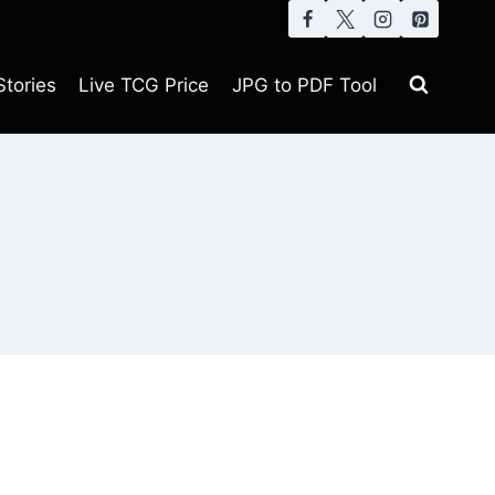
tories
Live TCG Price
JPG to PDF Tool