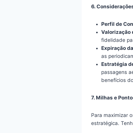
6. Consideraçõe
Perfil de C
Valorização 
fidelidade pa
Expiração da
as periodica
Estratégia d
passagens aé
benefícios d
7. Milhas e Pont
Para maximizar o
estratégica. Ten