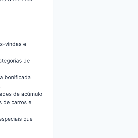
s-vindas e
categorias de
a bonificada
.
dades de acúmulo
s de carros e
especiais que