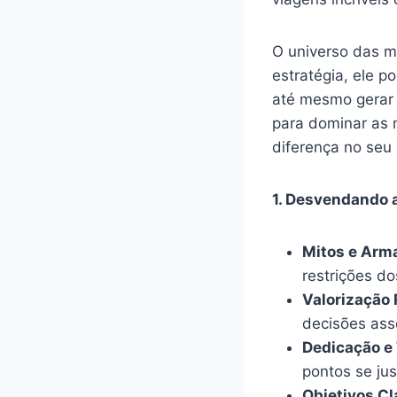
O universo das m
estratégia, ele p
até mesmo gerar 
para dominar as 
diferença no seu 
1. Desvendando a
Mitos e Arma
restrições d
Valorização 
decisões asse
Dedicação e
pontos se jus
Objetivos Cl