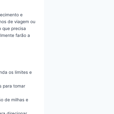
hecimento e
nhos de viagem ou
o que precisa
almente farão a
da os limites e
os para tomar
ão de milhas e
ra direcionar