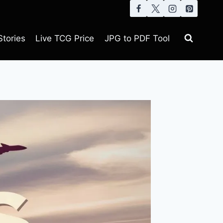
tories
Live TCG Price
JPG to PDF Tool