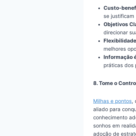
Custo-benef
se justificam
Objetivos Cl
direcionar su
Flexibilidade
melhores opo
Informação é
práticas dos
8. Tome o Contr
Milhas e pontos
,
aliado para conqu
conhecimento adqu
sonhos em realid
adoção de estraté