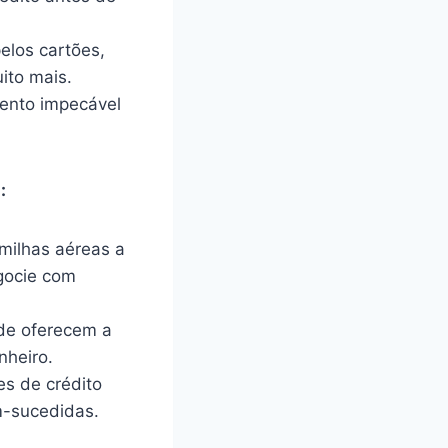
elos cartões,
ito mais.
ento impecável
:
milhas aéreas a
egocie com
de oferecem a
nheiro.
es de crédito
m-sucedidas.