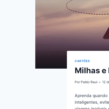
CARTÕES
Milhas e
Por
Pablo Raul
12 d
Aprenda quando m
inteligentes, evi
viagens incríveis