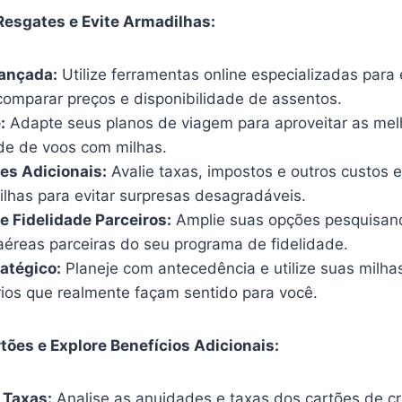
Resgates e Evite Armadilhas:
ançada:
Utilize ferramentas online especializadas para
comparar preços e disponibilidade de assentos.
:
Adapte seus planos de viagem para aproveitar as melh
ade de voos com milhas.
es Adicionais:
Avalie taxas, impostos e outros custos 
ilhas para evitar surpresas desagradáveis.
 Fidelidade Parceiros:
Amplie suas opções pesquisan
éreas parceiras do seu programa de fidelidade.
atégico:
Planeje com antecedência e utilize suas milha
rios que realmente façam sentido para você.
tões e Explore Benefícios Adicionais:
 Taxas:
Analise as anuidades e taxas dos cartões de cr