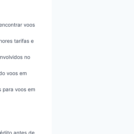
 encontrar voos
ores tarifas e
envolvidos no
do voos em
s para voos em
édito antes de