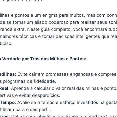
ilhas e pontos é um enigma para muitos, mas com con
ode se tornar um aliado poderoso para realizar seus so
renda extra. Neste guia completo, você encontrará tud
melhores técnicas e tomar decisões inteligentes que re
bolso.
 Verdade por Trás das Milhas e Pontos:
dilhas:
Evite cair em promessas enganosas e compreen
os programas de fidelidade.
Real:
Aprenda a calcular o valor real das milhas e pont
rtivas e evitar desperdícios.
 Tempo:
Avalie se o tempo e esforço investidos na gest
tificam para o seu perfil.
aros:
Defina seus objetivos de viagem ou renda extra pa