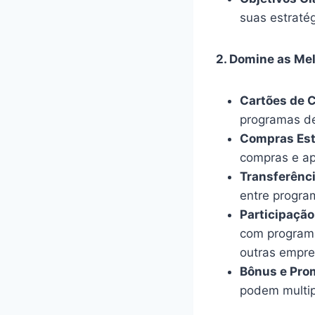
suas estratég
2. Domine as Mel
Cartões de 
programas de
Compras Est
compras e ap
Transferênci
entre progra
Participação
com programa
outras empre
Bônus e Pro
podem multip