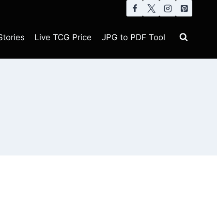
tories
Live TCG Price
JPG to PDF Tool