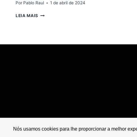
Por
Pablo Raul
1 de abril de 2024
INVESTIMENTO
LEIA MAIS
IMOBILIÁRIO:
O
NOVO
GOLDEN
VISA
TORNA-
SE
O
FAVORITO
DOS
INVESTIDORES
NA
EUROPA
Nós usamos cookies para lhe proporcionar a melhor exper