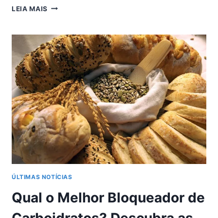
QUAL
LEIA MAIS
O
MELHOR
LADO
PARA
DORMIR
QUEM
TEM
REFLUXO?
ENTENDA
AS
MELHORES
POSIÇÕES
PARA
ALIVIAR
OS
SINTOMAS
ÚLTIMAS NOTÍCIAS
Qual o Melhor Bloqueador de