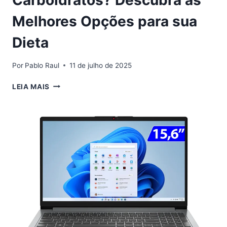
Carboidratos? Descubra as
Melhores Opções para sua
Dieta
Por
Pablo Raul
11 de julho de 2025
QUAL
LEIA MAIS
O
MELHOR
BLOQUEADOR
DE
CARBOIDRATOS?
DESCUBRA
AS
MELHORES
OPÇÕES
PARA
SUA
DIETA