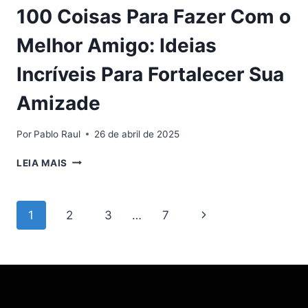
100 Coisas Para Fazer Com o
Melhor Amigo: Ideias
Incríveis Para Fortalecer Sua
Amizade
Por
Pablo Raul
26 de abril de 2025
100
LEIA MAIS
COISAS
PARA
FAZER
Navegação
Página
1
2
3
…
7
COM
O
da
Seguinte
MELHOR
AMIGO:
Página
IDEIAS
INCRÍVEIS
PARA