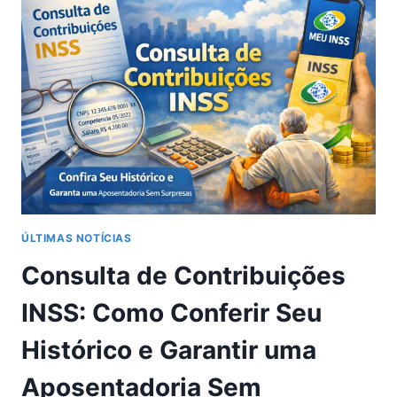
AO
VIVO
GRÁTIS:
PASSO
A
PASSO
COMPLETO
E
ATUALIZADO
ÚLTIMAS NOTÍCIAS
Consulta de Contribuições
INSS: Como Conferir Seu
Histórico e Garantir uma
Aposentadoria Sem