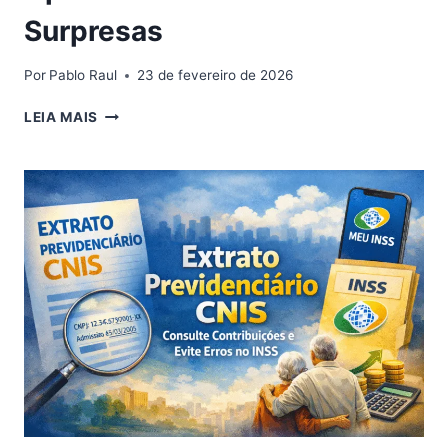
Surpresas
Por
Pablo Raul
23 de fevereiro de 2026
CONSULTA
LEIA MAIS
DE
CONTRIBUIÇÕES
INSS:
COMO
CONFERIR
SEU
HISTÓRICO
E
GARANTIR
UMA
APOSENTADORIA
SEM
SURPRESAS