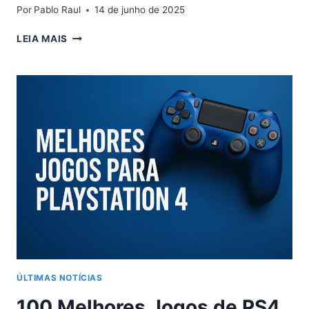
Por
Pablo Raul
14 de junho de 2025
BYD
LEIA MAIS
DOLPHIN
SUPERA
200
MIL
KM:
A
PROVA
DEFINITIVA
DE
DURABILIDADE
DO
ELÉTRICO
MAIS
QUERIDO
DO
BRASIL
ÚLTIMAS NOTÍCIAS
100 Melhores Jogos de PS4