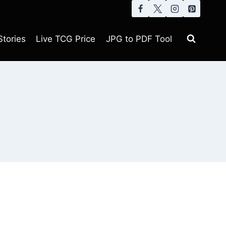
tories
Live TCG Price
JPG to PDF Tool