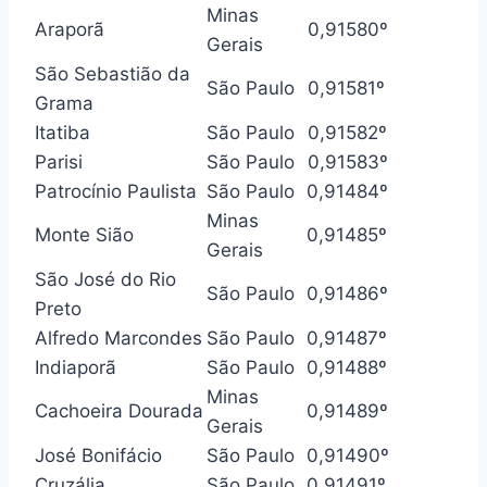
Minas
Araporã
0,915
80º
Gerais
São Sebastião da
São Paulo
0,915
81º
Grama
Itatiba
São Paulo
0,915
82º
Parisi
São Paulo
0,915
83º
Patrocínio Paulista
São Paulo
0,914
84º
Minas
Monte Sião
0,914
85º
Gerais
São José do Rio
São Paulo
0,914
86º
Preto
Alfredo Marcondes
São Paulo
0,914
87º
Indiaporã
São Paulo
0,914
88º
Minas
Cachoeira Dourada
0,914
89º
Gerais
José Bonifácio
São Paulo
0,914
90º
Cruzália
São Paulo
0,914
91º