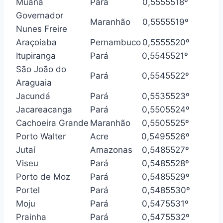
Muaná
Pará
0,555
5518º
Governador
Maranhão
0,555
5519º
Nunes Freire
Araçoiaba
Pernambuco
0,555
5520º
Itupiranga
Pará
0,554
5521º
São João do
Pará
0,554
5522º
Araguaia
Jacundá
Pará
0,553
5523º
Jacareacanga
Pará
0,550
5524º
Cachoeira Grande
Maranhão
0,550
5525º
Porto Walter
Acre
0,549
5526º
Jutaí
Amazonas
0,548
5527º
Viseu
Pará
0,548
5528º
Porto de Moz
Pará
0,548
5529º
Portel
Pará
0,548
5530º
Moju
Pará
0,547
5531º
Prainha
Pará
0,547
5532º