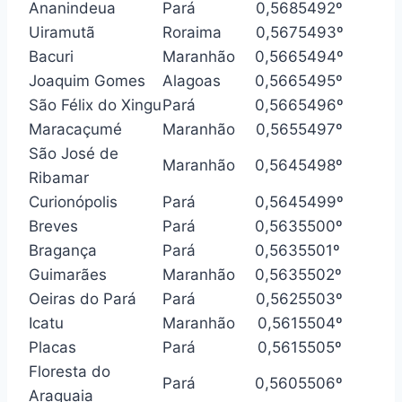
Ananindeua
Pará
0,568
5492º
Uiramutã
Roraima
0,567
5493º
Bacuri
Maranhão
0,566
5494º
Joaquim Gomes
Alagoas
0,566
5495º
São Félix do Xingu
Pará
0,566
5496º
Maracaçumé
Maranhão
0,565
5497º
São José de
Maranhão
0,564
5498º
Ribamar
Curionópolis
Pará
0,564
5499º
Breves
Pará
0,563
5500º
Bragança
Pará
0,563
5501º
Guimarães
Maranhão
0,563
5502º
Oeiras do Pará
Pará
0,562
5503º
Icatu
Maranhão
0,561
5504º
Placas
Pará
0,561
5505º
Floresta do
Pará
0,560
5506º
Araguaia