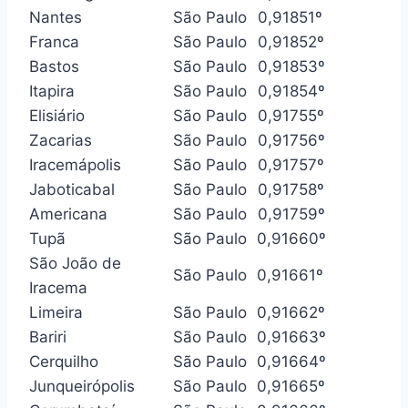
Nantes
São Paulo
0,918
51º
Franca
São Paulo
0,918
52º
Bastos
São Paulo
0,918
53º
Itapira
São Paulo
0,918
54º
Elisiário
São Paulo
0,917
55º
Zacarias
São Paulo
0,917
56º
Iracemápolis
São Paulo
0,917
57º
Jaboticabal
São Paulo
0,917
58º
Americana
São Paulo
0,917
59º
Tupã
São Paulo
0,916
60º
São João de
São Paulo
0,916
61º
Iracema
Limeira
São Paulo
0,916
62º
Bariri
São Paulo
0,916
63º
Cerquilho
São Paulo
0,916
64º
Junqueirópolis
São Paulo
0,916
65º