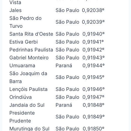
Vista
Jales
São Paulo
0,920
38º
São Pedro do
São Paulo
0,920
39º
Turvo
Santa Rita d’Oeste
São Paulo
0,919
40º
Estiva Gerbi
São Paulo
0,919
41º
Pedrinhas Paulista
São Paulo
0,919
42º
Gabriel Monteiro
São Paulo
0,919
43º
Umuarama
Paraná
0,919
44º
São Joaquim da
São Paulo
0,919
45º
Barra
Lençóis Paulista
São Paulo
0,919
46º
Orindiúva
São Paulo
0,919
47º
Jandaia do Sul
Paraná
0,918
48º
Presidente
São Paulo
0,918
49º
Prudente
Murutinga do Sul
São Paulo
0,918
50º