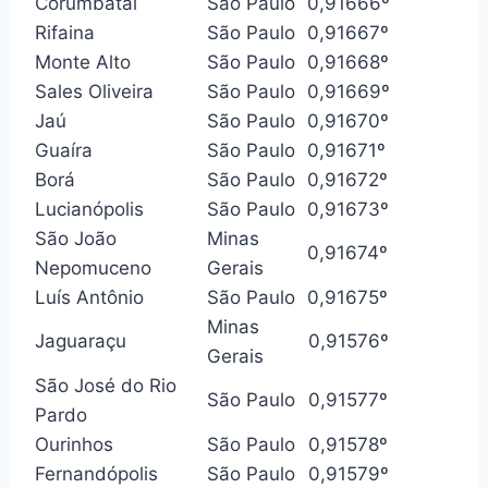
Corumbataí
São Paulo
0,916
66º
Rifaina
São Paulo
0,916
67º
Monte Alto
São Paulo
0,916
68º
Sales Oliveira
São Paulo
0,916
69º
Jaú
São Paulo
0,916
70º
Guaíra
São Paulo
0,916
71º
Borá
São Paulo
0,916
72º
Lucianópolis
São Paulo
0,916
73º
São João
Minas
0,916
74º
Nepomuceno
Gerais
Luís Antônio
São Paulo
0,916
75º
Minas
Jaguaraçu
0,915
76º
Gerais
São José do Rio
São Paulo
0,915
77º
Pardo
Ourinhos
São Paulo
0,915
78º
Fernandópolis
São Paulo
0,915
79º