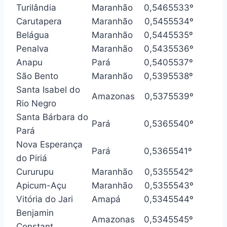
Turilândia
Maranhão
0,546
5533º
Carutapera
Maranhão
0,545
5534º
Belágua
Maranhão
0,544
5535º
Penalva
Maranhão
0,543
5536º
Anapu
Pará
0,540
5537º
São Bento
Maranhão
0,539
5538º
Santa Isabel do
Amazonas
0,537
5539º
Rio Negro
Santa Bárbara do
Pará
0,536
5540º
Pará
Nova Esperança
Pará
0,536
5541º
do Piriá
Cururupu
Maranhão
0,535
5542º
Apicum-Açu
Maranhão
0,535
5543º
Vitória do Jari
Amapá
0,534
5544º
Benjamin
Amazonas
0,534
5545º
Constant