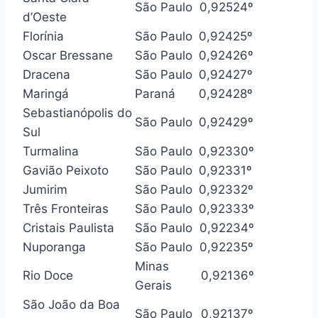
São Paulo
0,925
24º
d’Oeste
Florínia
São Paulo
0,924
25º
Oscar Bressane
São Paulo
0,924
26º
Dracena
São Paulo
0,924
27º
Maringá
Paraná
0,924
28º
Sebastianópolis do
São Paulo
0,924
29º
Sul
Turmalina
São Paulo
0,923
30º
Gavião Peixoto
São Paulo
0,923
31º
Jumirim
São Paulo
0,923
32º
Três Fronteiras
São Paulo
0,923
33º
Cristais Paulista
São Paulo
0,922
34º
Nuporanga
São Paulo
0,922
35º
Minas
Rio Doce
0,921
36º
Gerais
São João da Boa
São Paulo
0,921
37º