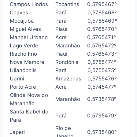
Campos Lindos
Tocantins
0,579
5467º
Chaves
Pará
0,578
5468º
Mocajuba
Pará
0,578
5469º
Miguel Alves
Piauí
0,576
5470º
Manoel Urbano
Acre
0,576
5471º
Lago Verde
Maranhão
0,576
5472º
Riacho Frio
Piauí
0,576
5473º
Nova Mamoré
Rondônia
0,575
5474º
Ulianópolis
Pará
0,575
5475º
Uarini
Amazonas
0,575
5476º
Porto Acre
Acre
0,574
5477º
Olinda Nova do
Maranhão
0,573
5478º
Maranhão
Santa Isabel do
Pará
0,573
5479º
Pará
Rio de
Japeri
0,573
5480º
Janeiro