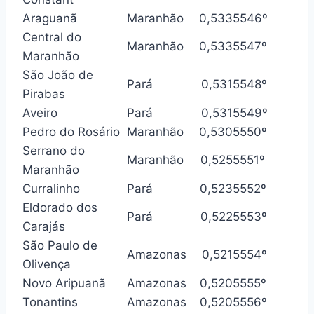
Araguanã
Maranhão
0,533
5546º
Central do
Maranhão
0,533
5547º
Maranhão
São João de
Pará
0,531
5548º
Pirabas
Aveiro
Pará
0,531
5549º
Pedro do Rosário
Maranhão
0,530
5550º
Serrano do
Maranhão
0,525
5551º
Maranhão
Curralinho
Pará
0,523
5552º
Eldorado dos
Pará
0,522
5553º
Carajás
São Paulo de
Amazonas
0,521
5554º
Olivença
Novo Aripuanã
Amazonas
0,520
5555º
Tonantins
Amazonas
0,520
5556º