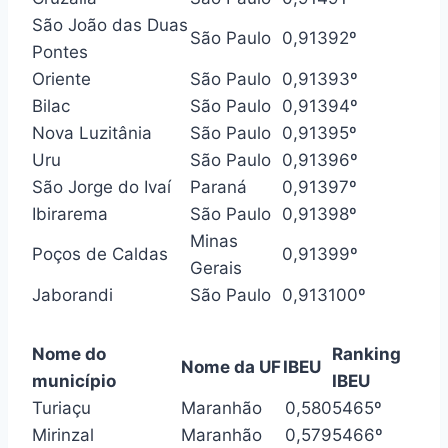
São João das Duas
São Paulo
0,913
92º
Pontes
Oriente
São Paulo
0,913
93º
Bilac
São Paulo
0,913
94º
Nova Luzitânia
São Paulo
0,913
95º
Uru
São Paulo
0,913
96º
São Jorge do Ivaí
Paraná
0,913
97º
Ibirarema
São Paulo
0,913
98º
Minas
Poços de Caldas
0,913
99º
Gerais
Jaborandi
São Paulo
0,913
100º
Nome do
Ranking
Nome da UF
IBEU
município
IBEU
Turiaçu
Maranhão
0,580
5465º
Mirinzal
Maranhão
0,579
5466º