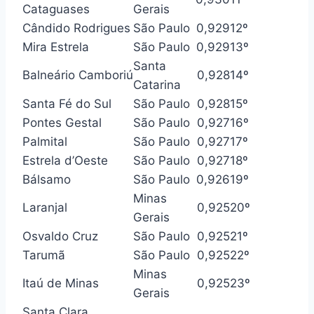
Cataguases
Gerais
Cândido Rodrigues
São Paulo
0,929
12º
Mira Estrela
São Paulo
0,929
13º
Santa
Balneário Camboriú
0,928
14º
Catarina
Santa Fé do Sul
São Paulo
0,928
15º
Pontes Gestal
São Paulo
0,927
16º
Palmital
São Paulo
0,927
17º
Estrela d’Oeste
São Paulo
0,927
18º
Bálsamo
São Paulo
0,926
19º
Minas
Laranjal
0,925
20º
Gerais
Osvaldo Cruz
São Paulo
0,925
21º
Tarumã
São Paulo
0,925
22º
Minas
Itaú de Minas
0,925
23º
Gerais
Santa Clara