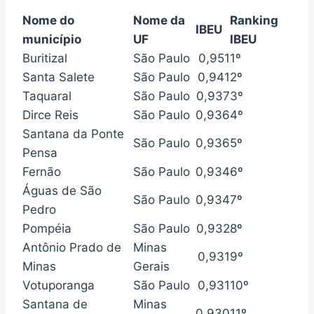
Nome do
Nome da
Ranking
IBEU
município
UF
IBEU
Buritizal
São Paulo
0,951
1º
Santa Salete
São Paulo
0,941
2º
Taquaral
São Paulo
0,937
3º
Dirce Reis
São Paulo
0,936
4º
Santana da Ponte
São Paulo
0,936
5º
Pensa
Fernão
São Paulo
0,934
6º
Águas de São
São Paulo
0,934
7º
Pedro
Pompéia
São Paulo
0,932
8º
Antônio Prado de
Minas
0,931
9º
Minas
Gerais
Votuporanga
São Paulo
0,931
10º
Santana de
Minas
0,930
11º