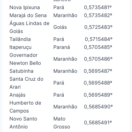
Nova Ipixuna
Pará
0,573
5481º
Marajá do Sena
Maranhão
0,573
5482º
Águas Lindas de
Goiás
0,572
5483º
Goiás
Tailândia
Pará
0,571
5484º
Itaperuçu
Paraná
0,570
5485º
Governador
Maranhão
0,570
5486º
Newton Bello
Satubinha
Maranhão
0,569
5487º
Santa Cruz do
Pará
0,569
5488º
Arari
Anajás
Pará
0,569
5489º
Humberto de
Maranhão
0,568
5490º
Campos
Novo Santo
Mato
0,568
5491º
Antônio
Grosso