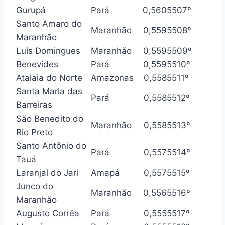
Gurupá
Pará
0,560
5507º
Santo Amaro do
Maranhão
0,559
5508º
Maranhão
Luís Domingues
Maranhão
0,559
5509º
Benevides
Pará
0,559
5510º
Atalaia do Norte
Amazonas
0,558
5511º
Santa Maria das
Pará
0,558
5512º
Barreiras
São Benedito do
Maranhão
0,558
5513º
Rio Preto
Santo Antônio do
Pará
0,557
5514º
Tauá
Laranjal do Jari
Amapá
0,557
5515º
Junco do
Maranhão
0,556
5516º
Maranhão
Augusto Corrêa
Pará
0,555
5517º