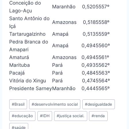
Conceição do
Maranhão
0,520
5557º
Lago-Açu
Santo Antônio do
Amazonas
0,518
5558º
Içá
Tartarugalzinho
Amapá
0,513
5559º
Pedra Branca do
Amapá
0,494
5560º
Amapari
Amaturá
Amazonas
0,494
5561º
Marituba
Pará
0,493
5562º
Pacajá
Pará
0,484
5563º
Vitória do Xingu
Pará
0,474
5564º
Presidente Sarney
Maranhão
0,444
5565º
Tags
#
Brasil
#
desenvolvimento social
#
desigualdade
do
#
educação
#
IDH
#
justiça social.
#
renda
Post:
#
saúde