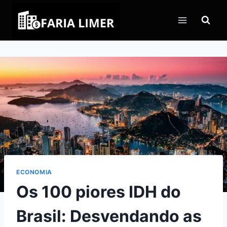
Pular
para
o
Conteúdo
ECONOMIA
Os 100 piores IDH do
Brasil: Desvendando as