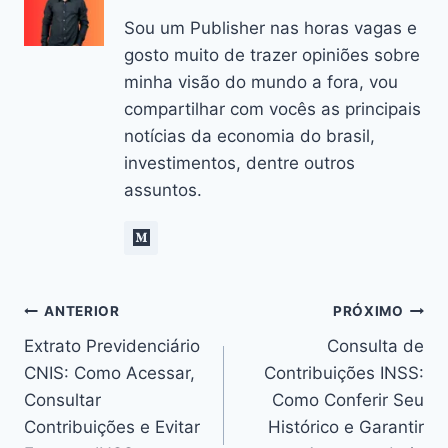
Sou um Publisher nas horas vagas e
gosto muito de trazer opiniões sobre
minha visão do mundo a fora, vou
compartilhar com vocês as principais
notícias da economia do brasil,
investimentos, dentre outros
assuntos.
Navegação
ANTERIOR
PRÓXIMO
Extrato Previdenciário
Consulta de
de
CNIS: Como Acessar,
Contribuições INSS:
Post
Consultar
Como Conferir Seu
Contribuições e Evitar
Histórico e Garantir