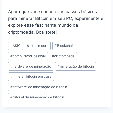
Agora que você conhece os passos básicos
para minerar Bitcoin em seu PC, experimente e
explore esse fascinante mundo da
criptomoeda. Boa sorte!
Tags
#
ASIC
#
bitcoin core
#
Blockchain
do
#
computador pessoal
#
criptomoeda
Post:
#
hardware de mineração
#
mineração de bitcoin
#
minerar bitcoin em casa
#
software de mineração de bitcoin
#
tutorial de mineração de bitcoin