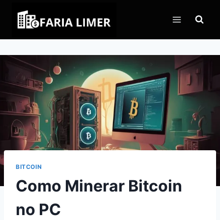
Pular
para
o
Conteúdo
BITCOIN
Como Minerar Bitcoin
no PC