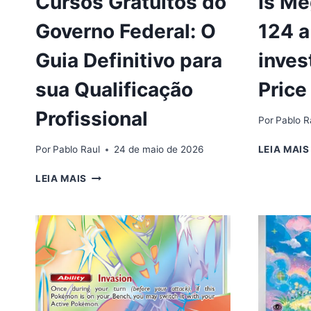
Cursos Gratuitos do
Is Me
Governo Federal: O
124 a
Guia Definitivo para
inves
sua Qualificação
Price
Profissional
Por
Pablo R
Por
Pablo Raul
24 de maio de 2026
LEIA MAIS
CURSOS
LEIA MAIS
GRATUITOS
DO
GOVERNO
FEDERAL:
O
GUIA
DEFINITIVO
PARA
SUA