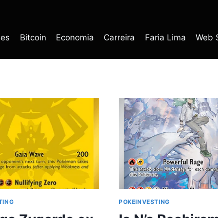
ões
Bitcoin
Economia
Carreira
Faria Lima
Web S
TING
POKEINVESTING