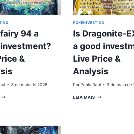
TING
POKEINVESTING
efairy 94 a
Is Dragonite-E
 investment?
a good invest
Price &
Live Price &
sis
Analysis
aul
3 de maio de 2026
Por
Pablo Raul
3 de maio de
IS
IS
LEIA MAIS
CLEFAIRY
DRAGONITE-
94
EX
A
108
GOOD
A
INVESTMENT?
GOOD
LIVE
INVESTMENT?