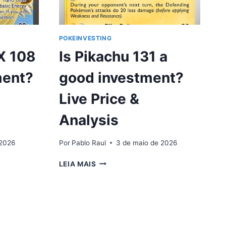
POKEINVESTING
X 108
Is Pikachu 131 a
ment?
good investment?
Live Price &
Analysis
 2026
Por
Pablo Raul
3 de maio de 2026
IS
LEIA MAIS
PIKACHU
131
A
GOOD
INVESTMENT?
LIVE