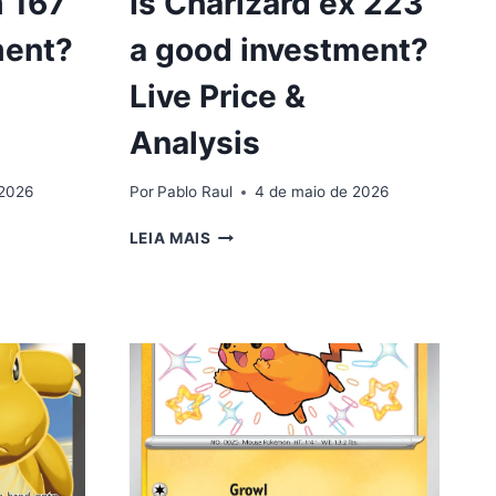
m 167
Is Charizard ex 223
ment?
a good investment?
Live Price &
Analysis
 2026
Por
Pablo Raul
4 de maio de 2026
IS
LEIA MAIS
CHARIZARD
EX
223
A
GOOD
INVESTMENT?
LIVE
PRICE
&
ANALYSIS