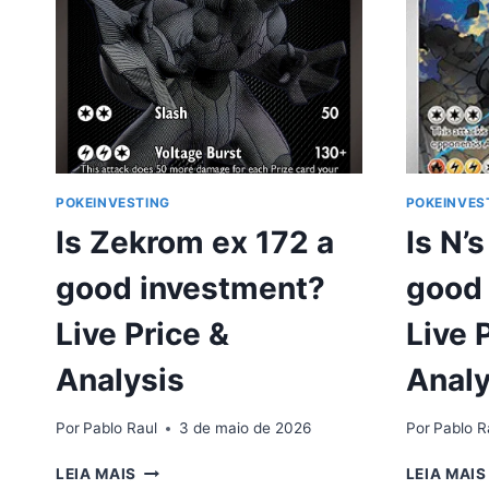
161
A
GOOD
INVESTMENT?
LIVE
PRICE
&
ANALYSIS
POKEINVESTING
POKEINVES
Is Zekrom ex 172 a
Is N’
good investment?
good
Live Price &
Live 
Analysis
Analy
Por
Pablo Raul
3 de maio de 2026
Por
Pablo R
IS
LEIA MAIS
LEIA MAIS