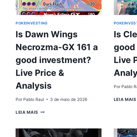
QUALIFICAÇÃO
PROFISSIONAL
POKEINVESTING
POKEINVES
Is Dawn Wings
Is Cl
Necrozma-GX 161 a
good
good investment?
Live 
Live Price &
Analy
Analysis
Por
Pablo R
Por
Pablo Raul
3 de maio de 2026
LEIA MAIS
IS
LEIA MAIS
DAWN
WINGS
NECROZMA-
GX