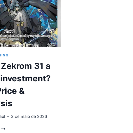
PRICE
LIVE
&
PRICE
ANALYSIS
&
ANALYSIS
TING
s Zekrom 31 a
 investment?
Price &
sis
aul
3 de maio de 2026
IS