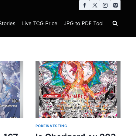
tories
Live TCG Price
JPG to PDF Tool
POKEINVESTING