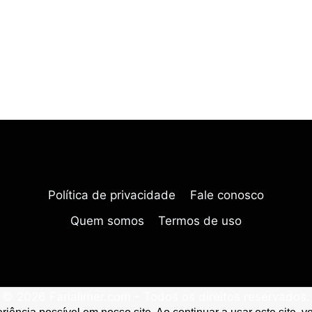
N’S
ZEKROM
31
A
GOOD
INVESTMENT?
LIVE
PRICE
&
ANALYSIS
Política de privacidade
Fale conosco
Quem somos
Termos de uso
© 2026 Farialimer.com - Todos os direitos reservados.