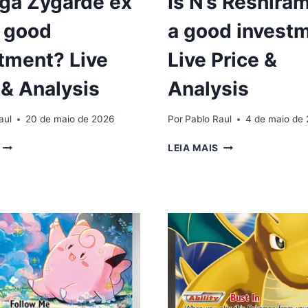
ga Zygarde ex
Is N’s Reshira
 good
a good invest
tment? Live
Live Price &
 & Analysis
Analysis
aul
20 de maio de 2026
Por
Pablo Raul
4 de maio de
IS
IS
LEIA MAIS
MEGA
N’S
ZYGARDE
RESHIRAM
EX
167
124
A
A
GOOD
GOOD
INVESTMENT?
INVESTMENT?
LIVE
LIVE
PRICE
PRICE
&
&
ANALYSIS
ANALYSIS