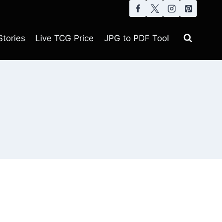
tories
Live TCG Price
JPG to PDF Tool