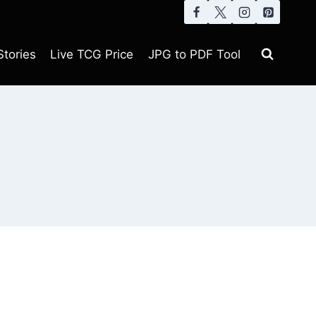
tories
Live TCG Price
JPG to PDF Tool