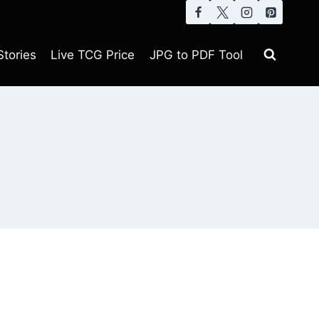
tories
Live TCG Price
JPG to PDF Tool