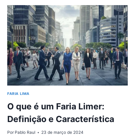
OS
FARIA
LIMERS
E
QUAL
A
IMPORTÂNCIA
DA
FARIA
LIMA
PARA
A
ECONOMIA
NACIONAL
FARIA LIMA
O que é um Faria Limer:
Definição e Característica
Por
Pablo Raul
23 de março de 2024