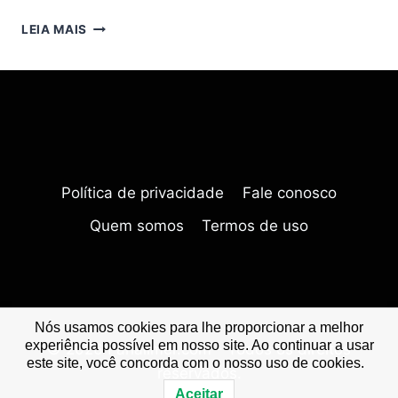
O
LEIA MAIS
QUE
É
UM
FARIA
LIMER:
DEFINIÇÃO
E
CARACTERÍSTICA
Política de privacidade
Fale conosco
Quem somos
Termos de uso
Nós usamos cookies para lhe proporcionar a melhor
experiência possível em nosso site. Ao continuar a usar
© 2026 Farialimer.com - Todos os direitos
este site, você concorda com o nosso uso de cookies.
reservados.
Aceitar