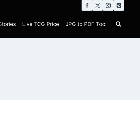
tories
Live TCG Price
JPG to PDF Tool