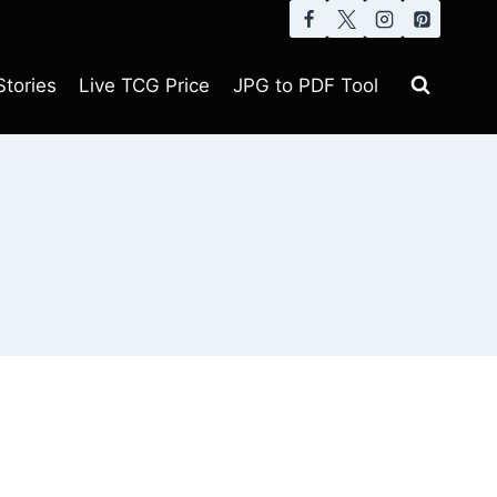
tories
Live TCG Price
JPG to PDF Tool