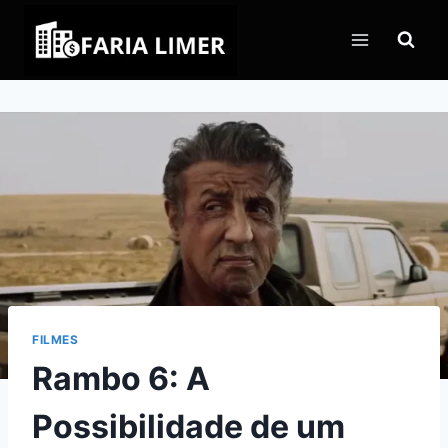
Pular
para
o
Conteúdo
FILMES
Rambo 6: A
Possibilidade de um