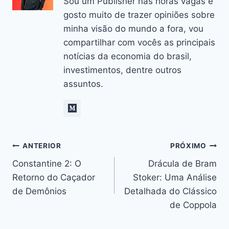
Sou um Publisher nas horas vagas e
gosto muito de trazer opiniões sobre
minha visão do mundo a fora, vou
compartilhar com vocês as principais
notícias da economia do brasil,
investimentos, dentre outros
assuntos.
Navegação
ANTERIOR
PRÓXIMO
Constantine 2: O
Drácula de Bram
de
Retorno do Caçador
Stoker: Uma Análise
Post
de Demônios
Detalhada do Clássico
de Coppola