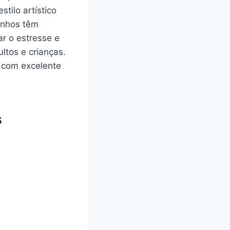
tilo artístico
enhos têm
ar o estresse e
ltos e crianças.
a com excelente
s