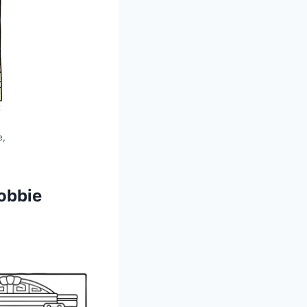
e,
obbie