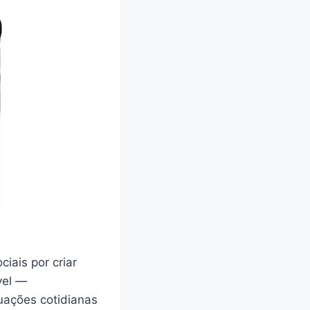
iais por criar
vel —
uações cotidianas