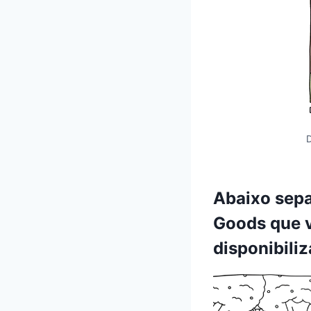
D
Abaixo sep
Goods que v
disponibil