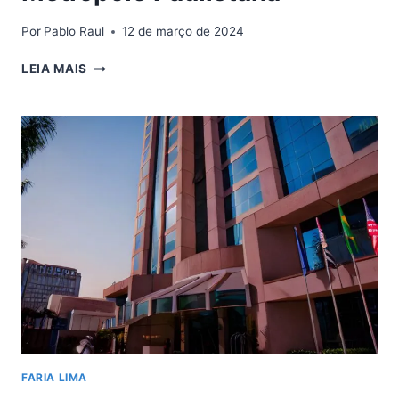
Por
Pablo Raul
12 de março de 2024
A
LEIA MAIS
FARIA
LIMA:
OSTENTAÇÃO,
PODER
E
CONTRASTES
NA
METRÓPOLE
PAULISTANA
FARIA LIMA