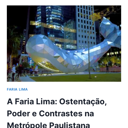
QUANTO
GANHA
UM
FARIA
LIMER?
FARIA LIMA
A Faria Lima: Ostentação,
Poder e Contrastes na
Metrópole Paulistana