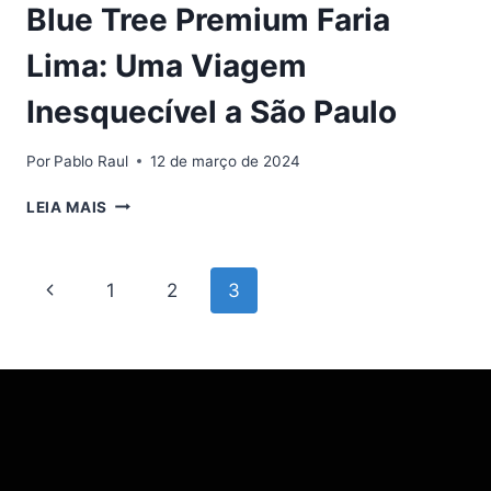
Blue Tree Premium Faria
Lima: Uma Viagem
Inesquecível a São Paulo
Por
Pablo Raul
12 de março de 2024
BLUE
LEIA MAIS
TREE
PREMIUM
FARIA
Navegação
Página
1
2
3
LIMA:
UMA
da
Anterior
VIAGEM
INESQUECÍVEL
Página
A
SÃO
PAULO